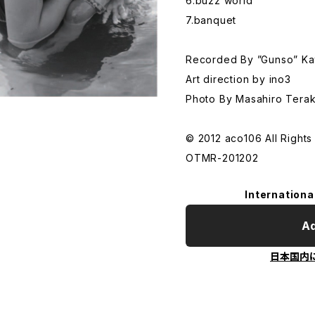
6.buzz world
7.banquet
Recorded By ”Gunso” Kat
Art direction by ino3
Photo By Masahiro Tera
© 2012 aco106 All Rights
OTMR-201202
Internationa
Ad
日本国内