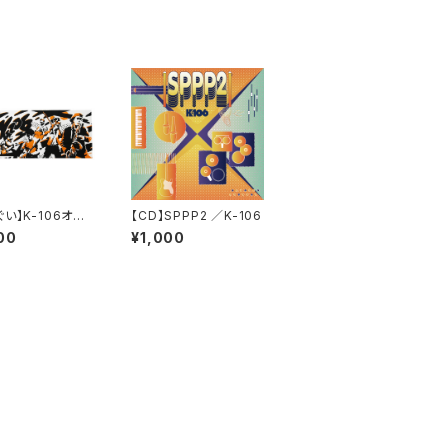
い】K-106オリ
【CD】SPPP2 ／K-106
手ぬぐい
00
¥1,000