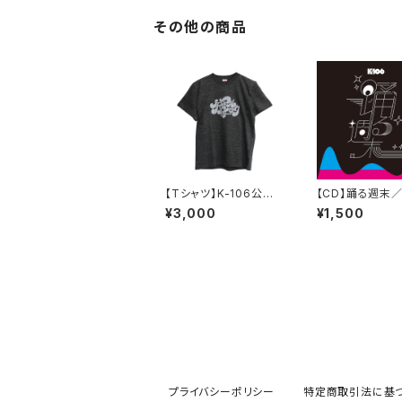
その他の商品
【Tシャツ】K-106公式T
【CD】踊る週末／
シャツ（ヘザーブラック）
6
¥3,000
¥1,500
プライバシーポリシー
特定商取引法に基