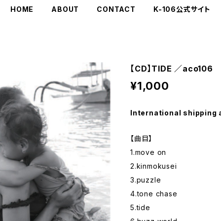
HOME
ABOUT
CONTACT
K-106公式サイト
【CD】TIDE ／aco106
¥1,000
International shipping 
【曲目】
1.move on
2.kinmokusei
3.puzzle
4.tone chase
5.tide