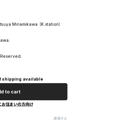
suya Minamikawa （K.station）
kawa.
 Reserved.
l shipping available
d to cart
にお住まいの方向け
通報する