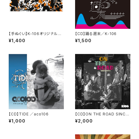
【手ぬぐい】K-106オリジナル手
【CD】踊る週末／K-106
ぬぐい
¥1,400
¥1,500
【CD】TIDE ／aco106
【CD】ON THE ROAD SINCE1
999 ／K-106
¥1,000
¥2,000