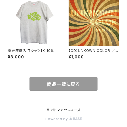
※在庫復活【Tシャツ】K-106公
【CD】UNKOWN COLOR ／a
式Tシャツ（オートミール）
co106
¥3,000
¥1,000
商品一覧に戻る
© オトマカセレコーズ
Powered by