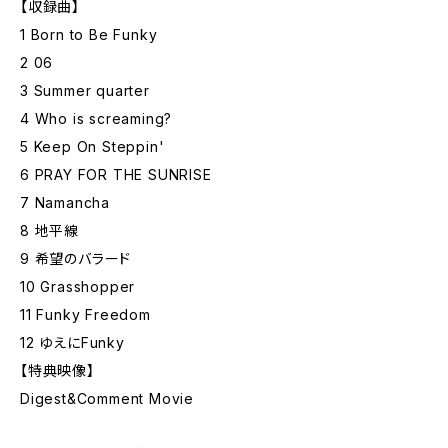
【収録曲】
1 Born to Be Funky
2 06
3 Summer quarter
4 Who is screaming?
5 Keep On Steppin'
6 PRAY FOR THE SUNRISE
7 Namancha
8 地平線
9 希望のバラード
10 Grasshopper
11 Funky Freedom
12 ゆえにFunky
【特典映像】
Digest&Comment Movie