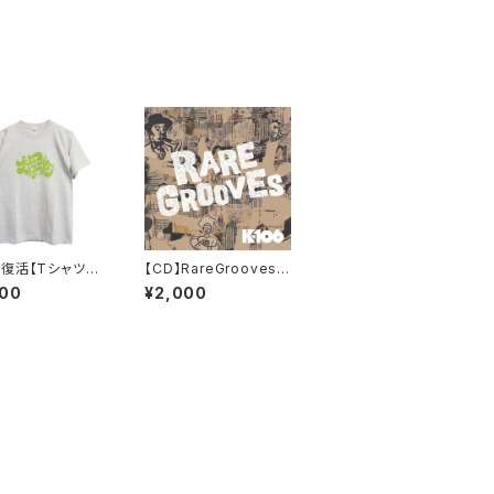
復活【Tシャツ】K
【CD】RareGrooves
6公式Tシャツ（オー
／K-106
000
¥2,000
ル）