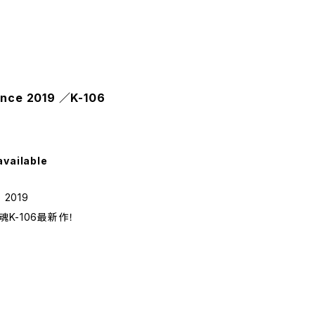
nce 2019 ／K-106
available
 2019
K-106最新作！