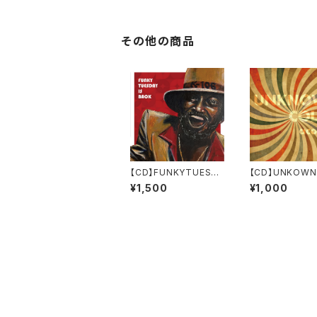
その他の商品
【CD】FUNKYTUESDA
【CD】UNKOWN
Y IS BACK ／K-106
OR ／aco106
¥1,500
¥1,000