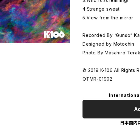
3.Who is screaming?
4.Strange sweat
5.View from the mirror
Recorded By ”Gunso” Kat
Designed by Motochin
Photo By Masahiro Tera
© 2019 K-106 All Rights 
OTMR-01902
Internationa
Ad
日本国内