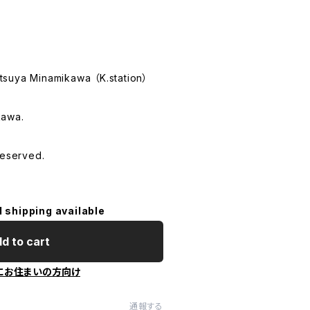
suya Minamikawa （K.station）
kawa.
Reserved.
l shipping available
d to cart
にお住まいの方向け
通報する