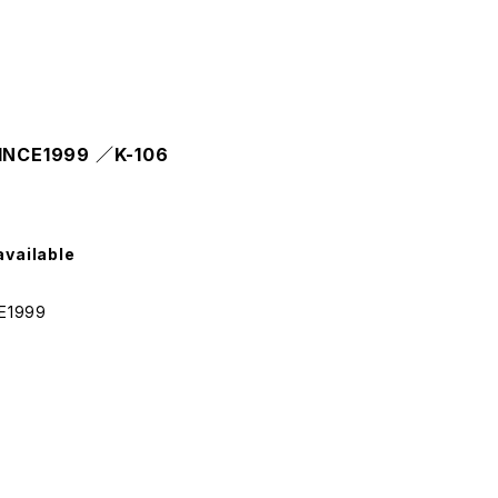
INCE1999 ／K-106
available
E1999