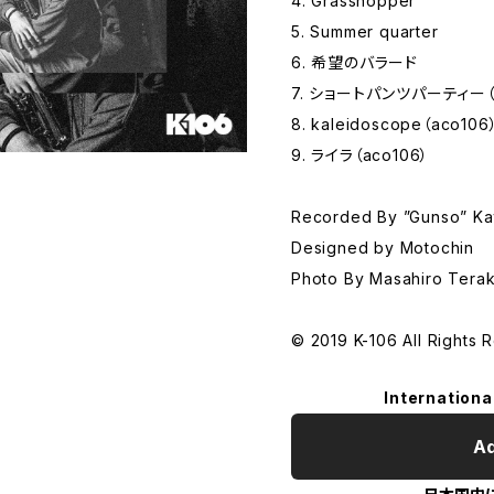
4. Grasshopper
5. Summer quarter
6. 希望のバラード
7. ショートパンツパーティー（a
8. kaleidoscope（aco106
9. ライラ（aco106）
Recorded By ”Gunso” Kat
Designed by Motochin
Photo By Masahiro Tera
© 2019 K-106 All Rights 
Internationa
Ad