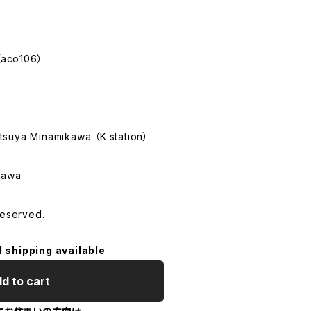
co106）
）
suya Minamikawa （K.station）
kawa
Reserved.
l shipping available
d to cart