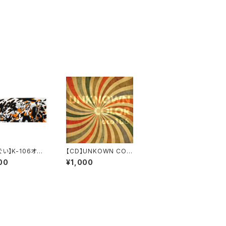
い】K-106オリ
【CD】UNKOWN COL
手ぬぐい
OR ／aco106
00
¥1,000