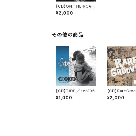
【CD】ON THE ROAD
SINCE1999 ／K-106
¥2,000
その他の商品
【CD】TIDE ／aco106
【CD】RareGro
／K-106
¥1,000
¥2,000